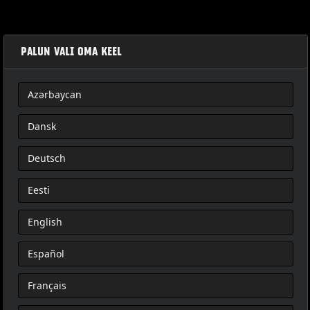
PALUN VALI OMA KEEL
Azərbaycan
KIT DE FAISCEAU TOUR- PAK AMOVIBLE
Dansk
Deutsch
Eesti
English
Español
Français