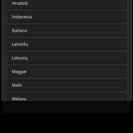
Hrvatski
Indonesia
Italiano
Latviešu
Lietuvių
Magyar
Malti
Melayu
Nederlands
Norsk