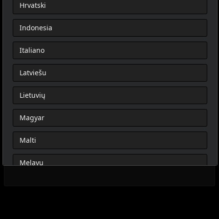
Hrvatski
Indonesia
Italiano
Latviešu
Lietuvių
Magyar
Malti
Melayu
Nederlands
Norsk