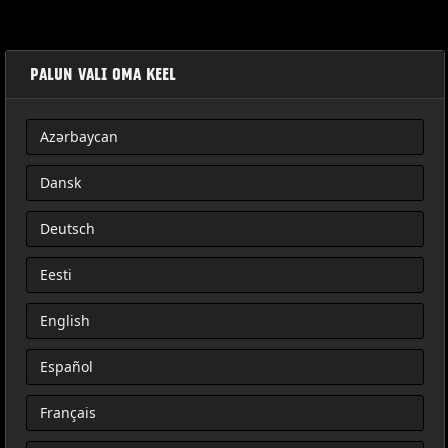
PALUN VALI OMA KEEL
Azərbaycan
WINDSCHUTZSCHEIBEN-ZIERSPIEGELSATZ
Dansk
Deutsch
Eesti
English
Español
Français