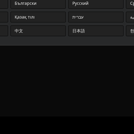
Български
Русский
С
Қазақ тілі
עברית
ية
中文
日本語