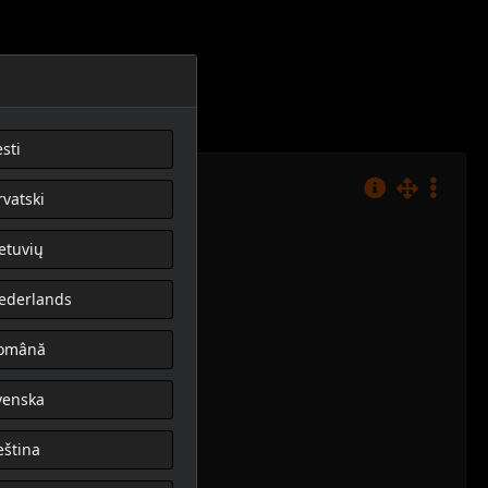
sti
rvatski
ietuvių
ederlands
omână
venska
eština