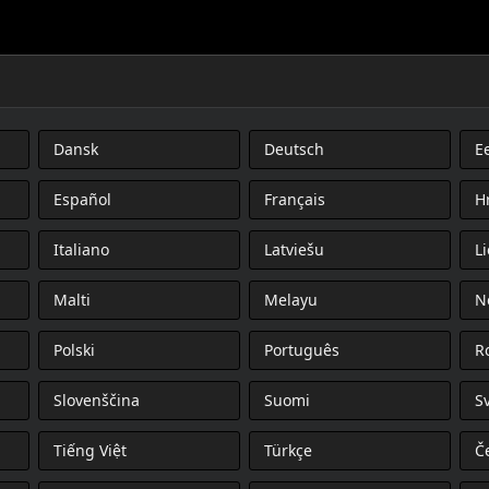
Dansk
Deutsch
Ee
Español
Français
H
Italiano
Latviešu
L
Malti
Melayu
N
Polski
Português
R
Slovenščina
Suomi
S
Tiếng Việt
Türkçe
Č