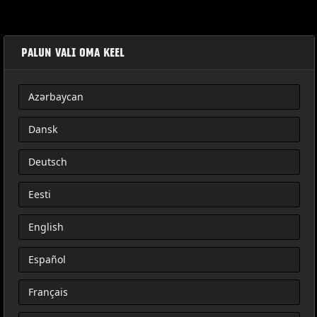
PALUN VALI OMA KEEL
Azərbaycan
OVERWATCH THROW-OVER SADELVÄSKOR
Dansk
Deutsch
Eesti
English
Español
Français