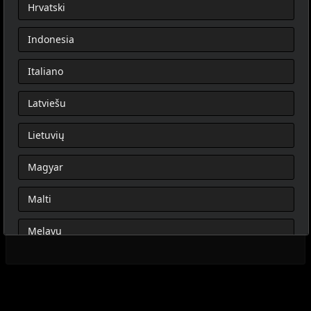
Hrvatski
Indonesia
Italiano
Latviešu
Lietuvių
Magyar
Malti
Melayu
Nederlands
Norsk