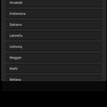
Hrvatski
Indonesia
Italiano
Latviešu
Lietuvių
Magyar
Malti
Melayu
Nederlands
Norsk