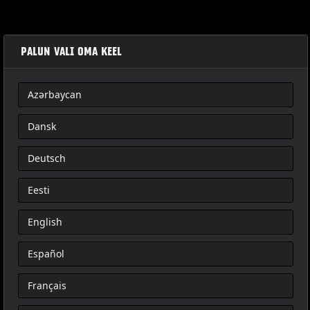
PALUN VALI OMA KEEL
Azərbaycan
TOURING BAKSITS
Dansk
Deutsch
Eesti
English
Español
Français