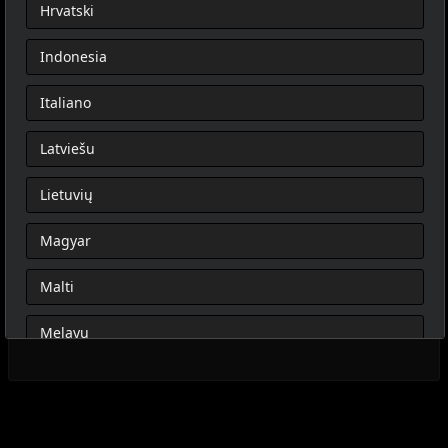
Hrvatski
Indonesia
Italiano
Latviešu
Lietuvių
Magyar
Malti
Melayu
Nederlands
Norsk