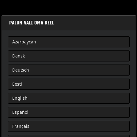
PALUN VALI OMA KEEL
Azərbaycan
SELLINO TOURING
Dansk
Deutsch
Eesti
English
Español
Français