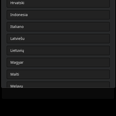
Hrvatski
Indonesia
Italiano
Latviešu
Lietuvių
Magyar
Malti
Melayu
Nederlands
Norsk