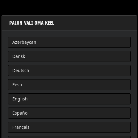
PALUN VALI OMA KEEL
Azərbaycan
OVERWATCH KASTE-OVER SADELTASKER
Dansk
Deutsch
Eesti
English
Español
Français