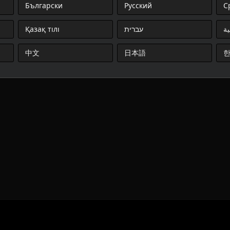
Български
Русский
С
Қазақ тілі
עברית
ية
中文
日本語