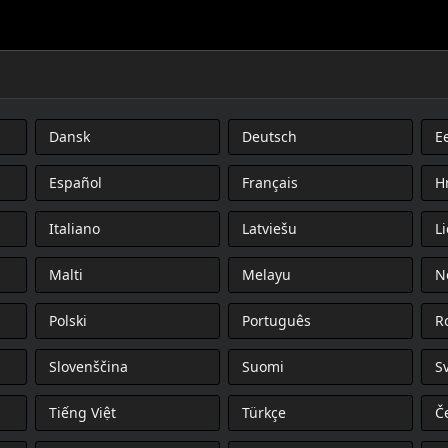
Dansk
Deutsch
Ee
Español
Français
H
Italiano
Latviešu
L
Malti
Melayu
N
Polski
Português
R
Slovenščina
Suomi
S
Tiếng Việt
Türkçe
Č