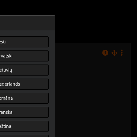
sti
rvatski
ietuvių
ederlands
omână
venska
eština