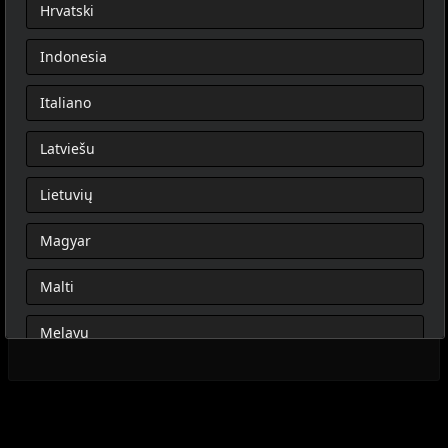
Hrvatski
Indonesia
Italiano
Latviešu
Lietuvių
Magyar
Malti
Melayu
Nederlands
Norsk