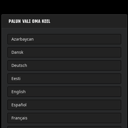
PALUN VALI OMA KEEL
Azərbaycan
XL-SOZIUSSITZ
Dansk
Deutsch
Eesti
English
Español
Français