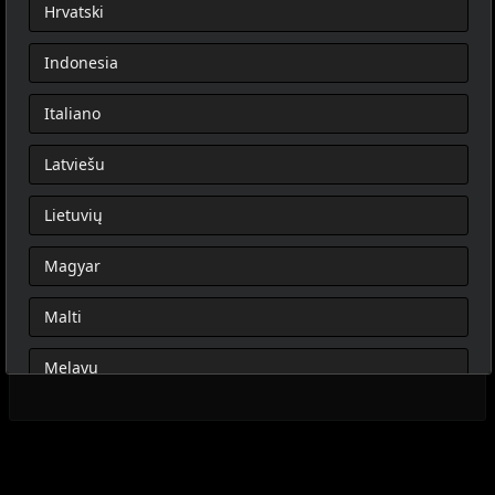
Hrvatski
Indonesia
Italiano
Latviešu
Lietuvių
Magyar
Malti
Melayu
Nederlands
Norsk