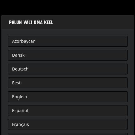
PALUN VALI OMA KEEL
Azərbaycan
SIÈGE DU PASSAGER TOURING
Dansk
Deutsch
Eesti
English
Español
Français