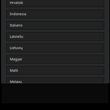
Hrvatski
Indonesia
Italiano
Latviešu
Lietuvių
Magyar
Malti
Melayu
Nederlands
Norsk