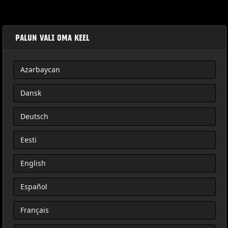
PALUN VALI OMA KEEL
Azərbaycan
ASIENTO TRASERO DEL PASAJERO PARA EL MODELO XL
Dansk
Deutsch
Eesti
English
Español
Français