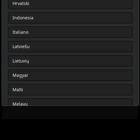
Hrvatski
Indonesia
Italiano
Latviešu
Lietuvių
Magyar
Malti
Melayu
Nederlands
Norsk