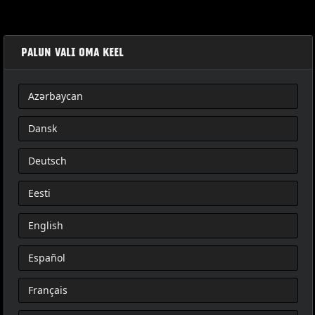
PALUN VALI OMA KEEL
Azərbaycan
TOURING YOLCU SELESİ
Dansk
Deutsch
Eesti
English
Español
Français